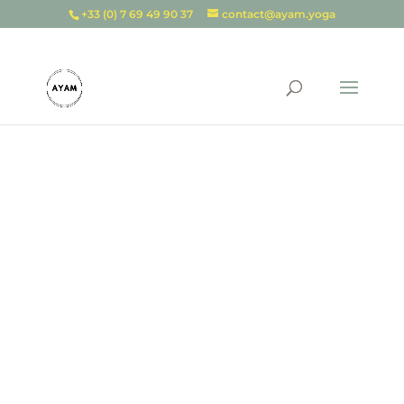
+33 (0) 7 69 49 90 37
contact@ayam.yoga
COURS DE YOGA
DYNAMIQUE
proposés au Shala
Ashtanga Yoga de Lille
Découvrir les yoga dynamique