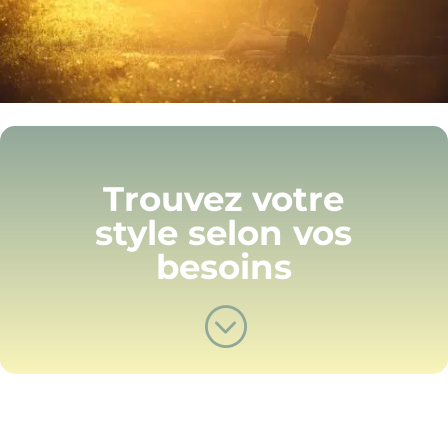
Trouvez votre
style selon vos
besoins
;