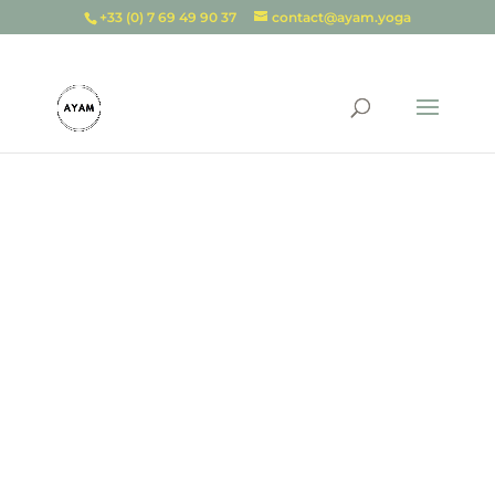
+33 (0) 7 69 49 90 37
contact@ayam.yoga
MASSAGE
AYURVÉDIQUE À
LILLE
tous les profonds
bienfaits de l’Abhyanga,
le massage traditionnel
indien