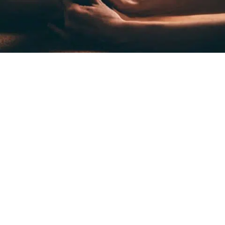
Je masse uniquement les femmes.
l’exception
des femmes enceintes
en dehors des règles