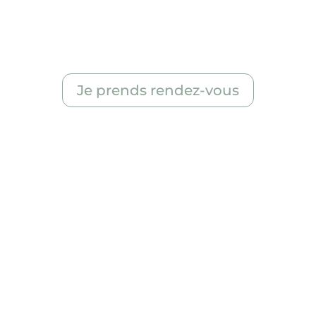
tramway ligne XYA, arrêt X
Bus 00 et 00 arrêt nom de l’arrêt.
Je prends rendez-vous